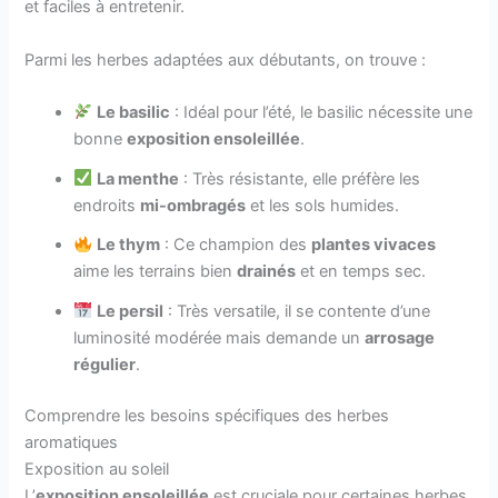
et faciles à entretenir.
Parmi les herbes adaptées aux débutants, on trouve :
Le basilic
: Idéal pour l’été, le basilic nécessite une
bonne
exposition ensoleillée
.
La menthe
: Très résistante, elle préfère les
endroits
mi-ombragés
et les sols humides.
Le thym
: Ce champion des
plantes vivaces
aime les terrains bien
drainés
et en temps sec.
Le persil
: Très versatile, il se contente d’une
luminosité modérée mais demande un
arrosage
régulier
.
Comprendre les besoins spécifiques des herbes
aromatiques
Exposition au soleil
L’
exposition ensoleillée
est cruciale pour certaines herbes