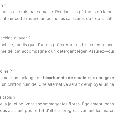
on ?
 au moins une fois par semaine. Pendant les périodes où la b
intenir cette routine empêche les salissures de trop s’infilt
achine à laver ?
hine, tandis que d’autres préféreront un traitement manuel. 
mme délicat accompagné d’un détergent léger. Assurez-vous d
ciles ?
oucement un mélange de
bicarbonate de soude
et d’
eau gaz
un chiffon humide. Une alternative serait d’employer un net
s tapis ?
 de la javel pouvant endommager les fibres. Également, banni
des auraient pour effet d’altérer progressivement les matér