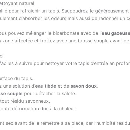
ttoyant naturel
allié pour rafraîchir un tapis. Saupoudrez-le généreusement 
ulement d’absorber les odeurs mais aussi de redonner un c
ous pouvez mélanger le bicarbonate avec de l’
eau gazeus
la zone affectée et frottez avec une brosse souple avant d
ci
ciles à suivre pour nettoyer votre tapis d’entrée en profon
rface du tapis.
 une solution d’
eau tiède
et de
savon doux
.
sse souple
pour détacher la saleté.
r tout résidu savonneux.
toute déformation due à la chaleur.
sec avant de le remettre à sa place, car l’humidité résiduel