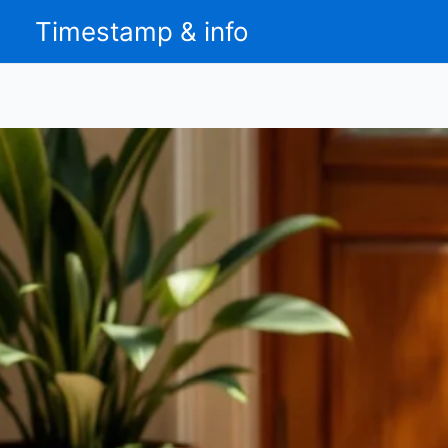
Aller
Timestamp & info
au
contenu