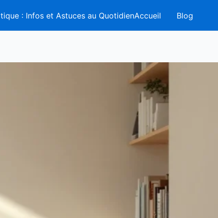
tique : Infos et Astuces au QuotidienAccueil
Blog