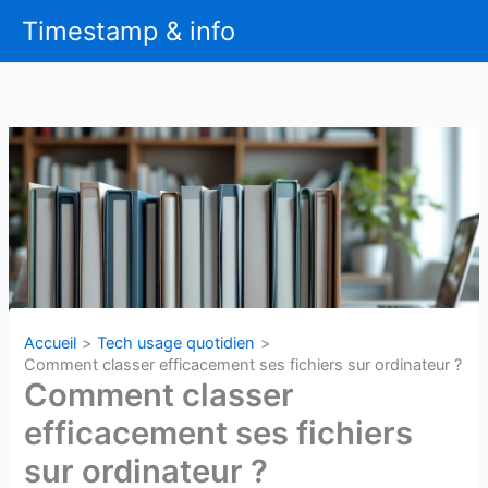
Aller
Timestamp & info
au
contenu
Accueil
Tech usage quotidien
Comment classer efficacement ses fichiers sur ordinateur ?
Comment classer
efficacement ses fichiers
sur ordinateur ?