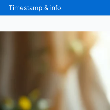
Aller
Timestamp & info
au
contenu