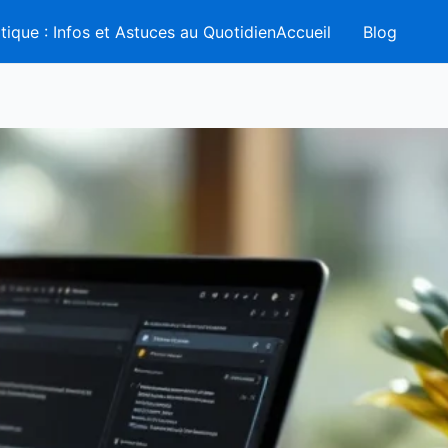
tique : Infos et Astuces au QuotidienAccueil
Blog