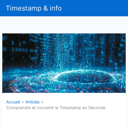
Aller
Timestamp & info
au
contenu
Accueil
Articles
Comprendre et convertir le Timestamp en Seconde