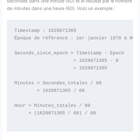
secondes dans une minute (60) et le résultat par le nombre
de minutes dans une heure (60). Voici un exemple :
Timestamp : 1628071365

Époque de référence : 1er janvier 1970 à 00 :
Seconds_since_epoch = Timestamp - Epoch

		     = 1628071365 - 0

		     = 1628071365

Minutes = Secondes_totales / 60

	= 1628071365 / 60

Hour = Minutes_totales / 60

     = (1628071365 / 60) / 60
