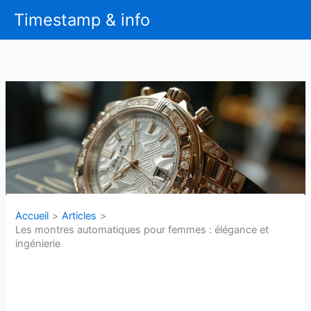
Aller
Timestamp & info
au
contenu
Accueil
Articles
Les montres automatiques pour femmes : élégance et
ingénierie