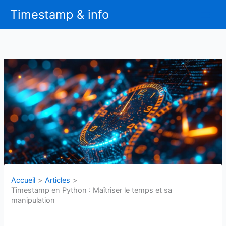
Aller
Timestamp & info
au
contenu
Accueil
Articles
Timestamp en Python : Maîtriser le temps et sa
manipulation