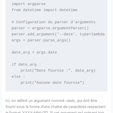
import argparse

from datetime import datetime

# Configuration du parser d'arguments

parser = argparse.ArgumentParser()

parser.add_argument('--date', type=lambda s :
args = parser.parse_args()

date_arg = args.date

if date_arg :

    print("Date fournie :", date_arg)

else :

Ici, on définit un argument nommé
–date
, qui doit être
fourni sous la forme d’une chaîne de caractères respectant
le format ‘YYYY-MM-DD’. Si cet argument est présent lors