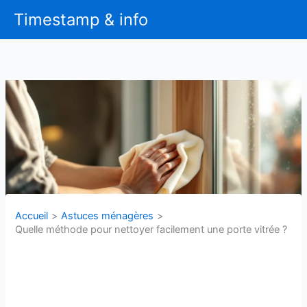
Aller
Timestamp & info
au
contenu
Accueil
Astuces ménagères
Quelle méthode pour nettoyer facilement une porte vitrée ?