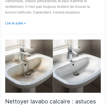
carbonisés, odeurs persistantes et peur d’abîmer le
revêtement, il n’est pas toujours évident de trouver la
bonne méthode. Cependant, il existe plusieurs
Nettoyer
Lire la suite »
casserole
brûlée
:
solutions
et
astuces
Nettoyer lavabo calcaire : astuces