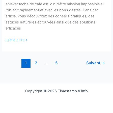
enlever tache de cafe est loin d’être mission impossible si
l’on agit rapidement et avec les bons gestes. Dans cet
article, vous découvrirez des conseils pratiques, des
astuces naturelles éprouvées ainsi que des solutions
efficaces
Enlever
Lire la suite »
tache
de
cafe
1
2
…
5
Suivant
→
:
méthodes
et
conseils
Copyright © 2026 Timestamp & info