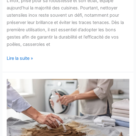
L’inox, prisé pour sa robustesse et son éclat, équipe
aujourd’hui la majorité des cuisines. Pourtant, nettoyer
ustensiles inox reste souvent un défi, notamment pour
préserver leur brillance et éviter les traces tenaces. Dès la
première utilisation, il est essentiel d’adopter les bons
gestes afin de garantir la durabilité et l’efficacité de vos
poêles, casseroles et
Nettoyer
Lire la suite »
ustensiles
inox
facilement
et
durablement