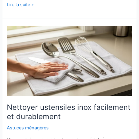
Nettoyer
Lire la suite »
hotte
aspirante
:
guide
pratique
Nettoyer ustensiles inox facilement
et durablement
Astuces ménagères