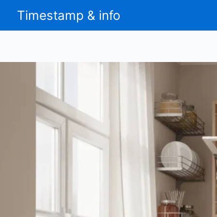
Aller
Timestamp & info
au
contenu