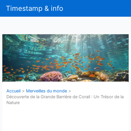
Aller
Timestamp & info
au
contenu
Accueil
Merveilles du monde
Découverte de la Grande Barrière de Corail : Un Trésor de la
Nature