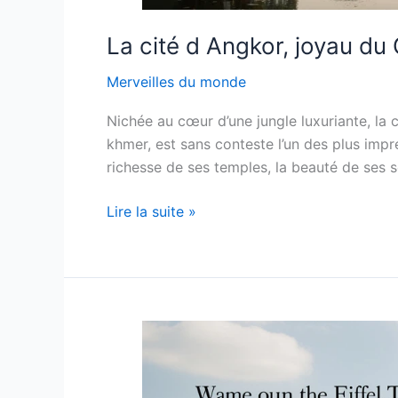
La cité d Angkor, joyau d
Merveilles du monde
Nichée au cœur d’une jungle luxuriante, la
khmer, est sans conteste l’un des plus imp
richesse de ses temples, la beauté de ses s
La
Lire la suite »
cité
d
Angkor,
joyau
du
Cambodge