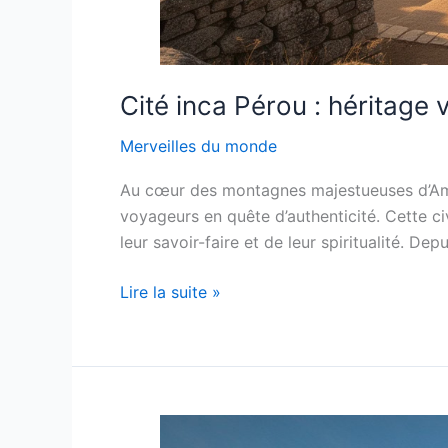
Cité inca Pérou : héritage
Merveilles du monde
Au cœur des montagnes majestueuses d’Amériq
voyageurs en quête d’authenticité. Cette ci
leur savoir-faire et de leur spiritualité. D
Cité
Lire la suite »
inca
Pérou
:
héritage
vivant
des