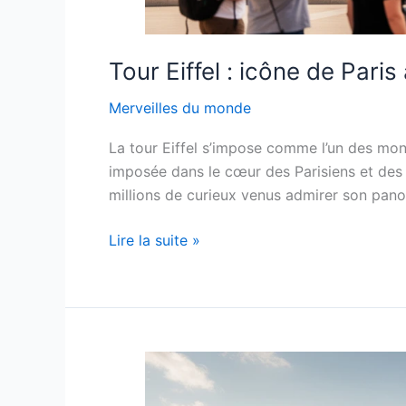
Tour Eiffel : icône de Paris
Merveilles du monde
La tour Eiffel s’impose comme l’un des mon
imposée dans le cœur des Parisiens et des v
millions de curieux venus admirer son pano
Tour
Lire la suite »
Eiffel
:
icône
de
Paris
à
explorer