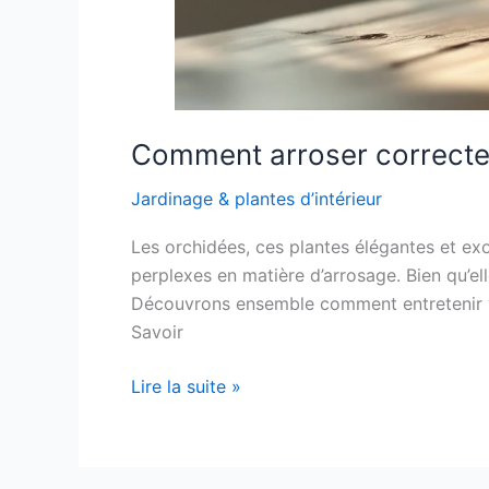
Comment arroser correcte
Jardinage & plantes d’intérieur
Les orchidées, ces plantes élégantes et exo
perplexes en matière d’arrosage. Bien qu’el
Découvrons ensemble comment entretenir vo
Savoir
Comment
Lire la suite »
arroser
correctement
une