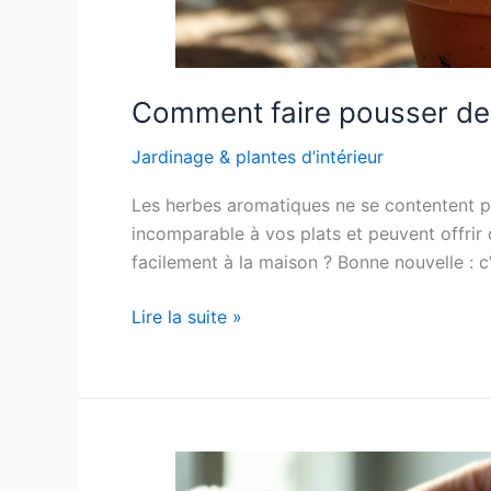
Comment faire pousser de
Jardinage & plantes d’intérieur
Les herbes aromatiques ne se contentent pa
incomparable à vos plats et peuvent offri
facilement à la maison ? Bonne nouvelle : c’e
Comment
Lire la suite »
faire
pousser
des
herbes
aromatiques
facilement