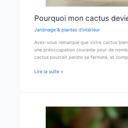
Pourquoi mon cactus devie
Jardinage & plantes d’intérieur
Avez-vous remarqué que votre cactus bien-a
une préoccupation courante pour de nombreu
cactus pourrait perdre sa fermeté, et com
Pourquoi
Lire la suite »
mon
cactus
devient-
il
mou
?