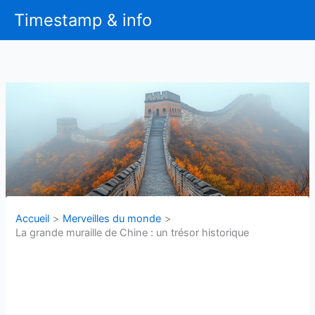
Aller
Timestamp & info
au
contenu
Accueil
Merveilles du monde
La grande muraille de Chine : un trésor historique