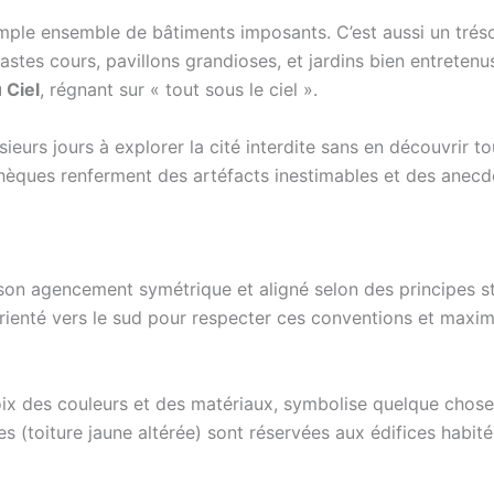
imple ensemble de bâtiments imposants. C’est aussi un trésor
astes cours, pavillons grandioses, et jardins bien entrete
u Ciel
, régnant sur « tout sous le ciel ».
ieurs jours à explorer la cité interdite sans en découvrir t
hèques renferment des artéfacts inestimables et des anecdot
ar son agencement symétrique et aligné selon des principes 
 orienté vers le sud pour respecter ces conventions et maxi
oix des couleurs et des matériaux, symbolise quelque chose.
s (toiture jaune altérée) sont réservées aux édifices habité