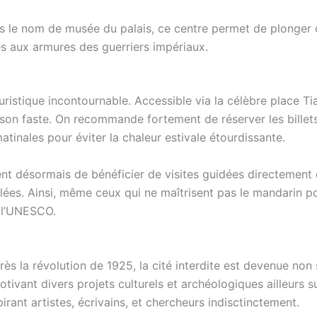
 le nom de musée du palais, ce centre permet de plonger dan
es aux armures des guerriers impériaux.
 touristique incontournable. Accessible via la célèbre place 
 son faste. On recommande fortement de réserver les billets 
matinales pour éviter la chaleur estivale étourdissante.
t désormais de bénéficier de visites guidées directement 
lées. Ainsi, même ceux qui ne maîtrisent pas le mandarin p
e l’UNESCO.
rès la révolution de 1925, la cité interdite est devenue no
ivant divers projets culturels et archéologiques ailleurs s
pirant artistes, écrivains, et chercheurs indisctinctement.