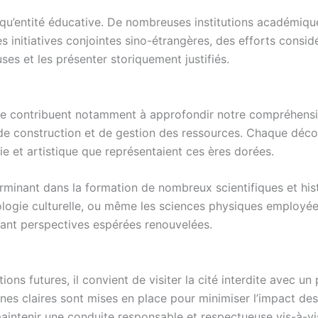
ant qu’entité éducative. De nombreuses institutions académiq
es initiatives conjointes sino-étrangères, des efforts cons
ses et les présenter storiquement justifiés.
ite contribuent notamment à approfondir notre compréhens
e construction et de gestion des ressources. Chaque décou
ie et artistique que représentaient ces ères dorées.
éterminant dans la formation de nombreux scientifiques et h
opologie culturelle, ou même les sciences physiques employée
nant perspectives espérées renouvelées.
ions futures, il convient de visiter la cité interdite avec un
es claires sont mises en place pour minimiser l’impact des v
maintenir une conduite responsable et respectueuse vis-à-vis