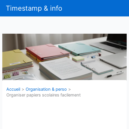
Aller
Timestamp & info
au
contenu
Accueil
Organisation & perso
Organiser papiers scolaires facilement