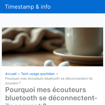
Aller
Timestamp & info
au
contenu
Accueil
Tech usage quotidien
Pourquoi mes écouteurs bluetooth se déconnectent-ils
souvent ?
Pourquoi mes écouteurs
bluetooth se déconnectent-